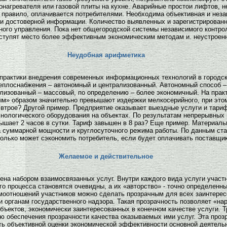
онагревателя или газовой плиты на кухне. Аварийные простои лифтов, 
ак правило, оплачивается потребителями. Необходима объективная и нез
 и достоверной информации. Количество выявленных и зарегистрирован
ого управления. Пока нет общегородской системы независимого контроля
ступят место более эффективным экономическим методам и. неустроенн
Неудобная арифметика
 практики внедрения современных информационных технологий в городск
теплоснабжения – автономный и централизованный. Автономный способ 
изованный – массовый, по определению – более экономичный. На практи
м» образом значительно превышают издержки мелкосерийного, при этом
втрое? Другой пример. Предприятие оказывает выездные услуги и тариф
хнологического оборудования на объектах. По результатам непрерывны
вышает 2 часов в сутки. Тариф завышен в 8 раз? Еще пример. Материал
 суммарной мощности и круглосуточного режима работы. По данным ста
Сколько может сэкономить потребитель, если будет оплачивать поставщи
Желаемое и действительное
на набором взаимосвязанных услуг. Внутри каждого вида услуги участ
го процесса становятся очевидны, а их «авторство» - точно определен
оотношений участников можно сделать прозрачным для всех заинтересо
и органам государственного надзора. Такая прозрачность позволяет «н
ъектов, экономически заинтересованных в конечном качестве услуги. Т
ю обеспечения прозрачности качества оказываемых ими услуг. Эта проз
ть объективной оценки экономической эффективности основной деятель