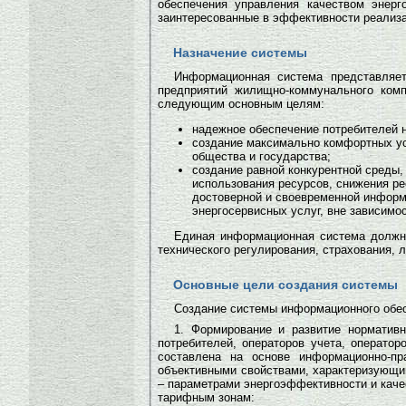
обеспечения управления качеством энерго
заинтересованные в эффективности реализ
Назначение системы
Информационная система представляет
предприятий жилищно-коммунального ко
следующим основным целям:
надежное обеспечение потребителей 
создание максимально комфортных усл
общества и государства;
создание равной конкурентной среды,
использования ресурсов, снижения ре
достоверной и своевременной информ
энергосервисных услуг, вне зависимо
Единая информационная система должна
технического регулирования, страхования, 
Основные цели создания системы
Создание системы информационного обес
1. Формирование и развитие норматив
потребителей, операторов учета, оператор
составлена на основе информационно-пр
объективными свойствами, характеризующи
– параметрами энергоэффективности и каче
тарифным зонам: