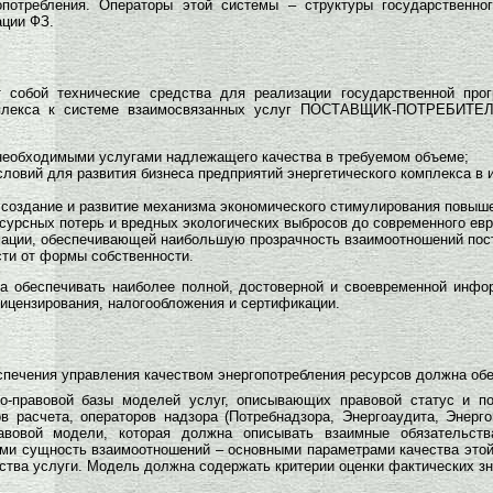
потребления. Операторы этой системы – структуры государственного
ации ФЗ.
 собой технические средства для реализации государственной про
мплекса к системе взаимосвязанных услуг ПОСТАВЩИК-ПОТРЕБИТЕЛ
необходимыми услугами надлежащего качества в требуемом объеме;
овий для развития бизнеса предприятий энергетического комплекса в и
 создание и развитие механизма экономического стимулирования повыше
сурсных потерь и вредных экологических выбросов до современного евр
ации, обеспечивающей наибольшую прозрачность взаимоотношений пос
сти от формы собственности.
 обеспечивать наиболее полной, достоверной и своевременной инфор
лицензирования, налогообложения и сертификации.
печения управления качеством энергопотребления ресурсов должна об
но-правовой базы моделей услуг, описывающих правовой статус и п
ов расчета, операторов надзора (Потребнадзора, Энергоаудита, Энерг
авовой модели, которая должна описывать взаимные обязательст
ми сущность взаимоотношений – основными параметрами качества этой 
ства услуги. Модель должна содержать критерии оценки фактических з