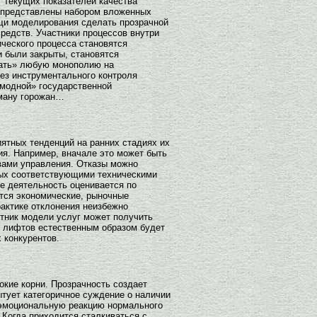
 текущих показателей качества
ь представлены набором вложенных
ощи моделирования сделать прозрачной
редств. Участники процессов внутри
ического процесса становятся
и были закрыты, становятся
езать» любую монополию на
ез инструментального контроля
емодной» государственной
рману горожан…
ятных тенденций на ранних стадиях их
ия. Например, вначале это может быть
твами управления. Отказы можно
ых соответствующими техническими
е деятельность оценивается по
ются экономические, рыночные
актике отклонения неизбежно
стник модели услуг может получить
в лифтов естественным образом будет
 конкурентов.
кие корни. Прозрачность создает
тует категоричное суждение о наличии
т эмоциональную реакцию нормального
Когда приходится сталкиваться с