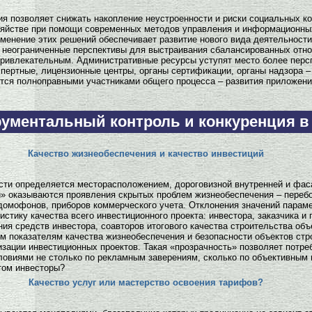
я позволяет снижать накопление неустроенности и риски социальных к
озяйстве при помощи современных методов управления и информационны
менение этих решений обеспечивает развитие нового вида деятельност
т неограниченные перспективы для выстраивания сбалансированных отн
привлекательным. Административные ресурсы уступят место более пер
спертные, лицензионные центры, органы сертификации, органы надзора –
тся полноправными участниками общего процесса – развития приложений
ументальный контроль и конкуренция в
Качество жизнеобеспечения и качество инвестиций
ти определяется месторасположением, дороговизной внутренней и фаса
 оказываются проявления скрытых проблем жизнеобеспечения – перебои
 домофонов, приборов коммерческого учета. Отклонения значений парам
тику качества всего инвестиционного проекта: инвестора, заказчика и
ния средств инвестора, соавторов итогового качества строительства об
м показателям качества жизнеобеспечения и безопасности объектов стр
изации инвестиционных проектов. Такая «прозрачность» позволяет потр
овиями не столько по рекламным заверениям, сколько по объективным 
том инвесторы?
Качество услуг или мастерство освоения тарифов?