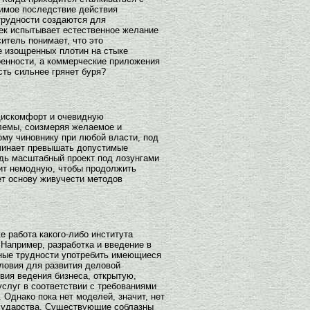
димое последствие действия
трудности создаются для
ек испытывает естественное желание
итель понимает, что это
е изощренных плотин на стыке
оенности, а коммерческие приложения
сть сильнее грянет буря?
 дискомфорт и очевидную
блемы, соизмеряя желаемое и
ому чиновнику при любой власти, под
ачинает превышать допустимые
удь масштабный проект под лозунгами
ит немодную, чтобы продолжить
ет основу живучести методов
 работа какого-либо института
Например, разработка и введение в
ьные трудности употребить имеющиеся
ловия для развития деловой
вия ведения бизнеса, открытую,
услуг в соответствии с требованиями
Однако пока нет моделей, значит, нет
государства. Существующие соблазны