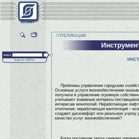
/ ПУБЛИКАЦИИ
Инструмен
поиск
ИНС
карта сайта
Проблемы управления городским хозяйст
Основные услуги жизнеобеспечения оказыва
получили в управление огромную собственн
учитывают взаимные интересы поставщиков 
интересам монополий. Неработающие лифты,
отопления, неработающая вентиляция – все
создают дискомфорт или реальную угрозу д
качество услуг жизнеобеспечения?
Когда поставщик тепла снижает парамет