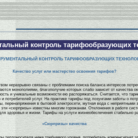
тальный контроль тарифообразующих т
ТРУМЕНТАЛЬНЫЙ КОНТРОЛЬ ТАРИФООБРАЗУЮЩИХ ТЕХНОЛО
Качество услуг или мастерство освоения тарифов?
вом неразрывно связаны с проблемами поиска баланса интересов потреб
ются монополиями, благополучие которых слабо зависит от качества о
ость и уникальные возможности ею распоряжаться. Считается, что тар
и потребителей услуг. На практике тарифы под лозунгами заботы о по
 перенапряжения в бытовой электросети, мутная вода с неприятными з
 эти «сюрпризы» известны многим горожанам. Отклонения в работе сис
ля здоровья и жизни. Тарифы на услуги жизнеобеспечения стабильно ра
«Сюрпризы» качества
ры теплоносителя ниже требуемого уровня, потребитель компенсирует 