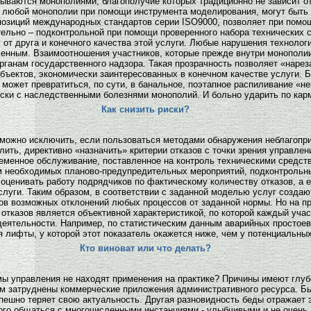
ываются монополиями, благополучие которых традиционно не зависит от
ы любой монополии при помощи инструмента моделирования, могут быт
 позиций международных стандартов серии ISO9000, позволяет при пом
ельно – подконтрольной при помощи проверенного набора технических с
 от друга и конечного качества этой услуги. Любые нарушения технолог
еленным. Взаимоотношения участников, которые прежде внутри монополи
органам государственного надзора. Такая прозрачность позволяет «нар
ъектов, экономически заинтересованных в конечном качестве услуги. Б
может превратиться, по сути, в банальное, поэтапное распиливание «н
уски с наследственными болезнями монополий. И больно ударить по ка
Как снизить риски?
можно исключить, если пользоваться методами обнаружения неблагопри
ить, директивно «назначить» критерии отказов с точки зрения управлен
евременное обслуживание, поставленное на контроль техническими средс
м необходимых планово-предупредительных мероприятий, подконтрольн
ценивать работу подрядчиков по фактическому количеству отказов, а е
слуги. Таким образом, в соответствии с заданной моделью услуг созда
в возможных отклонений любых процессов от заданной нормы. Но на пр
 отказов является объективной характеристикой, по которой каждый уча
деятельности. Например, по статистическим данным аварийных простое
 лифты, у которой этот показатель окажется ниже, чем у потенциальных
Кто виноват или что делать?
ы управления не находят применения на практике? Причины имеют глубо
ом затруднены коммерческие приложения административного ресурса. Бы
успешно теряет свою актуальность. Другая разновидность беды отражае
го общаться с многочисленными инстанциями - улыбчивыми и не очень. 