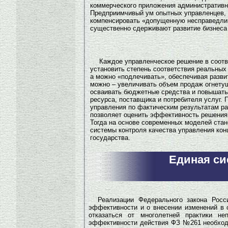
коммерческого приложения административно
Предприимчивый ум опытных управленцев, 
компенсировать «допущенную несправедлив
существенно сдерживают развитие бизнеса 
Каждое управленческое решение в соотв
установить степень соответствия реальных
а можно «подлечивать», обеспечивая разв
можно – увеличивать объем продаж огнету
осваивать бюджетные средства и повышать 
ресурса, поставщика и потребителя услуг.
управления по фактическим результатам ра
позволяет оценить эффективность решения 
Тогда на основе современных моделей ста
системы контроля качества управления кон
государства.
Единая си
Реализации Федерального закона Росс
эффективности и о внесении изменений в
отказаться от многолетней практики н
эффективности действия ФЗ №261 необходи