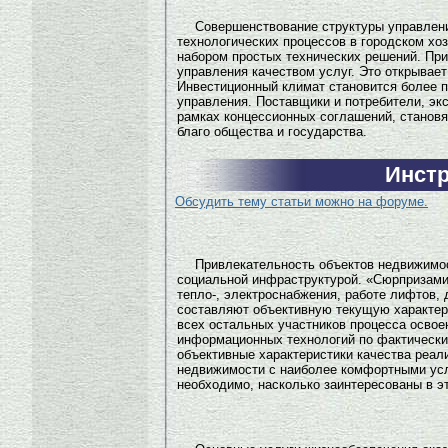
Совершенствование структуры управлени
технологических процессов в городском х
набором простых технических решений. При
управления качеством услуг. Это открывае
Инвестиционный климат становится более 
управления. Поставщики и потребители, эк
рамках концессионных соглашений, становя
благо общества и государства.
Инстр
Обсудить тему статьи можно на форуме.
Привлекательность объектов недвижимос
социальной инфраструктурой. «Сюрпризами»
тепло-, электроснабжения, работе лифтов,
составляют объективную текущую характерис
всех остальных участников процесса освое
информационных технологий по фактически
объективные характеристики качества реал
недвижимости с наиболее комфортными усл
необходимо, насколько заинтересованы в э