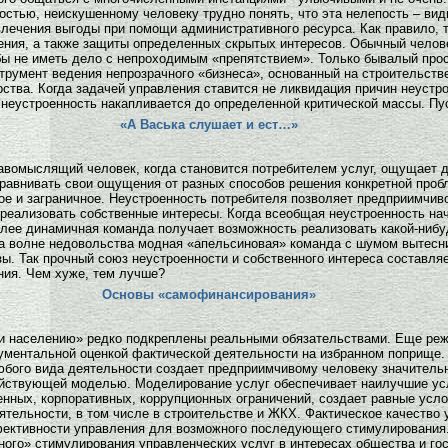
стью, неискушенному человеку трудно понять, что эта нелепость – ви
влечения выгоды при помощи административного ресурса. Как правило, 
ения, а также защиты определенных скрытых интересов. Обычный челов
бы не иметь дело с непроходимым «препятствием». Только бывалый прос
трумент ведения непрозрачного «бизнеса», основанный на строительств
рства. Когда задачей управления ставится не ликвидация причин неустр
 неустроенность накапливается до определенной критической массы. Пу
«А Васька слушает и ест…»
авомыслящий человек, когда становится потребителем услуг, ощущает
сравнивать свои ощущения от разных способов решения конкретной про
ное и заграничное. Неустроенность потребителя позволяет предприимчив
 реализовать собственные интересы. Когда всеобщая неустроенность н
олее динамичная команда получает возможность реализовать какой-ниб
На волне недовольства модная «апельсиновая» команда с шумом вытесн
зы. Так прочный союз неустроенности и собственного интереса составля
ния. Чем хуже, тем лучше?
Основы «самофинансирования»
ги населению» редко подкреплены реальными обязательствами. Еще реже
ментальной оценкой фактической деятельности на избранном поприще. 
юбого вида деятельности создает предприимчивому человеку значител
действующей моделью. Моделирование услуг обеспечивает наилучшие ус
енных, корпоративных, коррупционных ограничений, создает равные усло
тельности, в том числе в строительстве и ЖКХ. Фактическое качество 
ективности управления для возможного последующего стимулирования. 
нного» стимулирования управленческих услуг в интересах общества и 