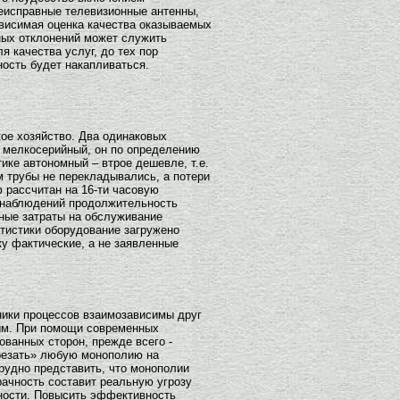
неисправные телевизионные антенны,
ависимая оценка качества оказываемых
ных отклонений может служить
 качества услуг, до тех пор
ость будет накапливаться.
ое хозяйство. Два одинаковых
– мелкосерийный, он по определению
ке автономный – втрое дешевле, т.е.
 трубы не перекладывались, а потери
 рассчитан на 16-ти часовую
х наблюдений продолжительность
ьные затраты на обслуживание
тистики оборудование загружено
ку фактические, а не заявленные
ники процессов взаимозависимы друг
ным. При помощи современных
ванных сторон, прежде всего -
арезать» любую монополию на
рудно представить, что монополии
рачность составит реальную угрозу
ности. Повысить эффективность