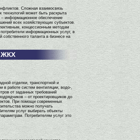
онфликтов. Сложная взаимосвязь
х технологий может быть раскрыта
и – информационное обеспечение
ошений всех хозяйствующих субъектов.
спективным, концессионным методам
 потребители информационных услуг, в
 собственного таланта в бизнесе на
 ЖКХ
дной отделки, транспортной и
 в работе систем вентиляции, водо-,
етров от заданных требований
 подрядчиков – от проектировщиков до
ъектов. При помощи современных
оительства можно получать
ебителям услуг выбирать объекты
параметрам. Потребителям услуг это