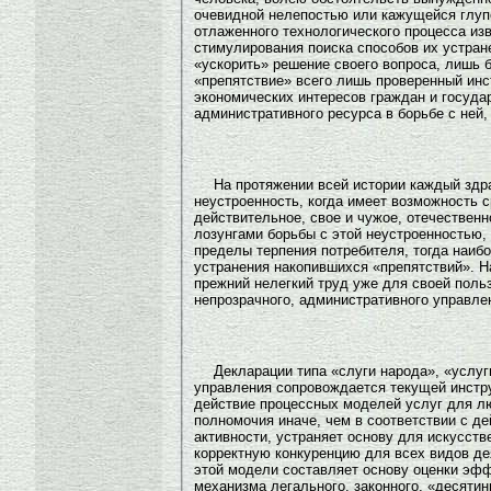
очевидной нелепостью или кажущейся глупо
отлаженного технологического процесса из
стимулирования поиска способов их устран
«ускорить» решение своего вопроса, лишь 
«препятствие» всего лишь проверенный инс
экономических интересов граждан и госуда
административного ресурса в борьбе с ней,
На протяжении всей истории каждый здр
неустроенность, когда имеет возможность 
действительное, свое и чужое, отечествен
лозунгами борьбы с этой неустроенностью,
пределы терпения потребителя, тогда наиб
устранения накопившихся «препятствий». 
прежний нелегкий труд уже для своей поль
непрозрачного, административного управле
Декларации типа «слуги народа», «услу
управления сопровождается текущей инстру
действие процессных моделей услуг для л
полномочия иначе, чем в соответствии с 
активности, устраняет основу для искусств
корректную конкуренцию для всех видов дея
этой модели составляет основу оценки эфф
механизма легального, законного, «десяти