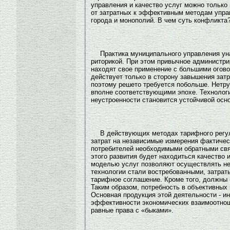
управления и качество услуг можно только
от затратных к эффективным методам упра
города и монополий. В чем суть конфликта
Практика муниципального управления ун
риторикой. При этом привычное администр
находят свое применение с большими огово
действует только в сторону завышения затр
поэтому решето требуется побольше. Нетру
вполне соответствующими эпохе. Технолог
неустроенности становится устойчивой осн
В действующих методах тарифного регу
затрат на независимые измерения фактичес
потребителей необходимыми обратными связ
этого развития будет находиться качество
моделью услуг позволяют осуществлять нез
технологии стали востребованными, затрат
тарифное соглашение. Кроме того, должны 
Таким образом, потребность в объективных
Основная продукция этой деятельности - 
эффективности экономических взаимоотнош
равные права с «быками».