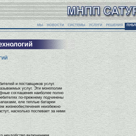
МЫ
НОВОСТИ
СИСТЕМЫ
УСЛУГИ
РЕШЕНИЯ
ПУБ
ехнологий
ГИЙ
ителей и поставщиков услуг.
казываемых услуг. Эти монополии
ифные соглашения наиболее полно
требителях по-прежнему подчинены
апахами, еле теплые батареи
тем жизнеобеспечения неизбежно
стут, насколько поспевает за ними
это неудобство включением