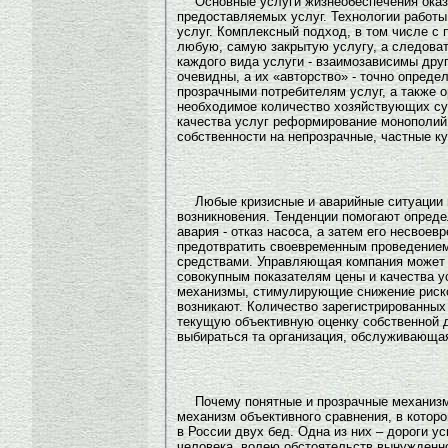
Основные услуги жизнеобеспечения оказ
предоставляемых услуг. Технологии работ
услуг. Комплексный подход, в том числе с
любую, самую закрытую услугу, а следоват
каждого вида услуги - взаимозависимы друг
очевидны, а их «авторство» - точно опред
прозрачными потребителям услуг, а также 
необходимое количество хозяйствующих суб
качества услуг реформирование монополий 
собственности на непрозрачные, частные к
Любые кризисные и аварийные ситуации 
возникновения. Тенденции помогают определ
авария - отказ насоса, а затем его несво
предотвратить своевременным проведение
средствами. Управляющая компания может о
совокупным показателям цены и качества у
механизмы, стимулирующие снижение риско
возникают. Количество зарегистрированных
текущую объективную оценку собственной 
выбираться та организация, обслуживающая
Почему понятные и прозрачные механизм
механизм объективного сравнения, в котор
в России двух бед. Одна из них – дороги 
человека, волею обстоятельств вынужденно