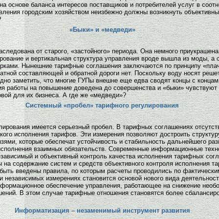
 на основе баланса интересов поставщиков и потребителей услуг в соот
вления городским хозяйством неизбежно должны возникнуть объективны
?
«Быки» и «медведи»
аследована от старого, «застойного» периода. Она немного приукраше
ирование и вертикальная структура управления вроде вышла из моды, 
рками. Нынешние тарифные соглашения заключаются по принципу «плачу
атной составляющей и обратной дороги нет. Поскольку воду носят решет
дно заметить, что многие ГУПы внешне еще едва сводят концы с конца
ия работы на повышение доведена до совершенства и «быки» чувствуют
овой для их бизнеса. А где же «медведи»?
Системный «пробел» тарифного регулирования
лирования имеется серьезный пробел. В тарифных соглашениях отсутс
кого исполнения тарифов. Эти измерения позволяют достроить структу
ями, которые обеспечат устойчивость и стабильность дальнейшего раз
 исполнения взаимных обязательств. Современные информационные техно
ависимый и объективный контроль качества исполнения тарифных согла
ы на содержание систем и средств объективного контроля исполнения 
быть введены правила, по которым расчеты проводились по фактически
 и независимых измерениях становится основой нового вида деятельност
информационное обеспечение управления, работающее на снижение необ
ений. В этом случае тарифные отношения становятся более сбалансир
Информатизация – незаменимый инструмент развития