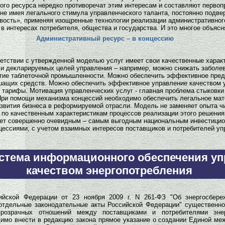
го ресурса нередко противоречат этим интересам и составляют первоп
не имея легального стимула управленческого таланта, постоянно подв
ость», применяя изощренные технологии реализации административного
в интересах потребителя, общества и государства. И это многое объяс
Административный ресурс – в концессию
етствии с утвержденной моделью услуг имеет свои качественные харак
 и декларируемых целей управления – например, можно снижать заболев
итие таблеточной промышленности. Можно обеспечить эффективное пред
шащих средств. Можно обеспечить эффективное управление качеством у
тарифы. Мотивация управленческих услуг - главная проблема стыковки
 При помощи механизма концессий необходимо обеспечить легальное ма
звития бизнеса в реформируемой отрасли. Модель не заменяет опыта ч
по качественным характеристикам процессов реализации этого решения 
нет совершенно очевидным – самым выгодным национальным инвестицио
цессиями, с учетом взаимных интересов поставщиков и потребителей уп
стема информационного обеспечения у
качеством энергопотребления
ийской Федерации от 23 ноября 2009 г. N 261-ФЗ "Об энергосбере
 отдельные законодательные акты Российской Федерации" существенн
епрозрачных отношений между поставщиками и потребителями эне
мо внести в редакцию закона прямое указание о создании Единой ме