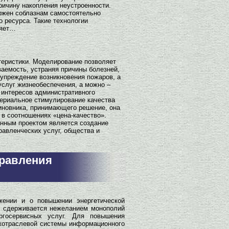
ричину накопления неустроенности.
ержен соблазнам самостоятельно
 ресурса. Такие технологии
няет…
теристики. Моделирование позволяет
аемость, устраняя причины болезней,
упреждение возникновения пожаров, а
слуг жизнеобеспечения, а можно –
 интересов административного
териальное стимулирование качества
иновника, принимающего решение, она
в соотношениях «цена-качество».
нным проектом является создание
равленческих услуг, общества и
правления
жении и о повышении энергетической
о сдерживается нежеланием монополий
ргосервисных услуг. Для повышения
жотраслевой системы информационного