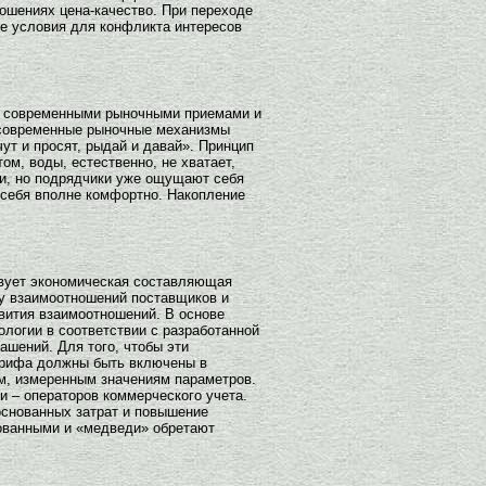
ношениях цена-качество. При переходе
е условия для конфликта интересов
на современными рыночными приемами и
а современные рыночные механизмы
т и просят, рыдай и давай». Принцип
ом, воды, естественно, не хватает,
ми, но подрядчики уже ощущают себя
 себя вполне комфортно. Накопление
твует экономическая составляющая
ру взаимоотношений поставщиков и
вития взаимоотношений. В основе
логии в соответствии с разработанной
шений. Для того, чтобы эти
тарифа должны быть включены в
м, измеренным значениям параметров.
и – операторов коммерческого учета.
основанных затрат и повышение
ованными и «медведи» обретают