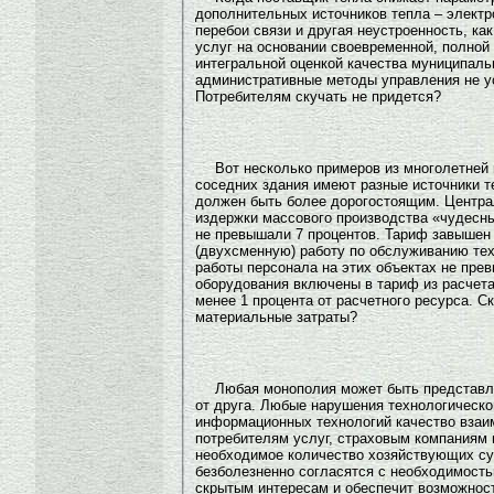
дополнительных источников тепла – электр
перебои связи и другая неустроенность, к
услуг на основании своевременной, полной
интегральной оценкой качества муниципальн
административные методы управления не у
Потребителям скучать не придется?
Вот несколько примеров из многолетней
соседних здания имеют разные источники 
должен быть более дорогостоящим. Централ
издержки массового производства «чудесны
не превышали 7 процентов. Тариф завышен 
(двухсменную) работу по обслуживанию те
работы персонала на этих объектах не пре
оборудования включены в тариф из расчета
менее 1 процента от расчетного ресурса. 
материальные затраты?
Любая монополия может быть представле
от друга. Любые нарушения технологическо
информационных технологий качество взаим
потребителям услуг, страховым компаниям 
необходимое количество хозяйствующих суб
безболезненно согласятся с необходимость
скрытым интересам и обеспечит возможнос